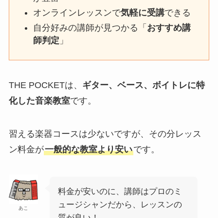
オンラインレッスンで
気軽に受講
できる
自分好みの講師が見つかる「
おすすめ講
師判定
」
THE POCKETは、
ギター、ベース、ボイトレに特
化した音楽教室
です。
習える楽器コースは少ないですが、その分レッス
ン料金が
一般的な教室より安い
です。
料金が安いのに、講師はプロのミ
ュージシャンだから、レッスンの
あこ
質が良い！