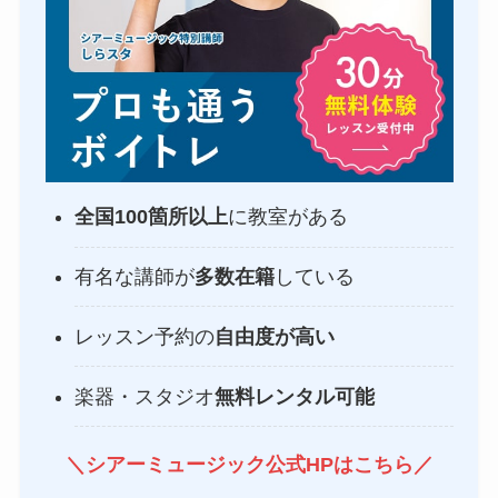
全国100箇所以上
に教室がある
有名な講師が
多数在籍
している
レッスン予約の
自由度が高い
楽器・スタジオ
無料レンタル可能
＼シアーミュージック公式HPはこちら／